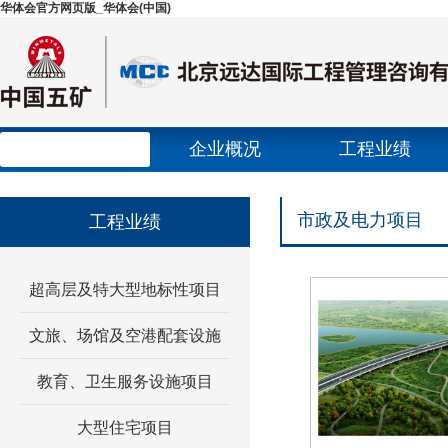
华体会官方网页版_华体会(中国)
华体会官方网页版
企业概况
工程业绩
华体会官方网页版
_华体会(中国)
市政及电力项目
工程业绩
_华体会(中
国)banner
超高层及特大型地标性项目
文旅、场馆及空港配套设施
教育、卫生服务设施项目
大型住宅项目